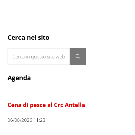
Sidebar
Cerca nel sito
Cerca in questo sito web
Submit search
Agenda
Cena di pesce al Crc Antella
06/08/2026 11:23