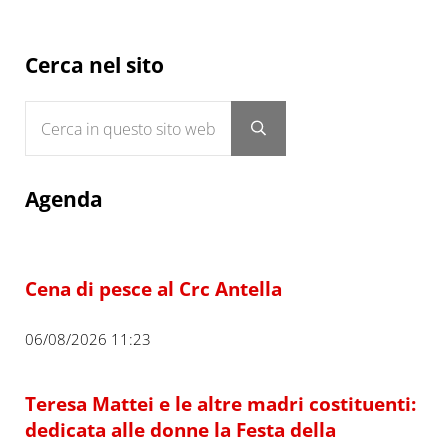
Sidebar
Cerca nel sito
Cerca in questo sito web
Submit search
Agenda
Cena di pesce al Crc Antella
06/08/2026 11:23
Teresa Mattei e le altre madri costituenti:
dedicata alle donne la Festa della