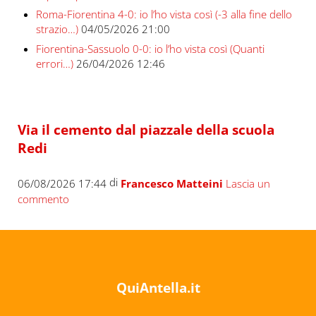
Roma-Fiorentina 4-0: io l’ho vista così (-3 alla fine dello
strazio…)
04/05/2026 21:00
Fiorentina-Sassuolo 0-0: io l’ho vista così (Quanti
errori…)
26/04/2026 12:46
Via il cemento dal piazzale della scuola
Redi
di
06/08/2026 17:44
Francesco Matteini
Lascia un
commento
QuiAntella.it