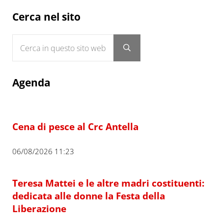
Sidebar
Cerca nel sito
Cerca in questo sito web
Submit search
Agenda
Cena di pesce al Crc Antella
06/08/2026 11:23
Teresa Mattei e le altre madri costituenti:
dedicata alle donne la Festa della
Liberazione