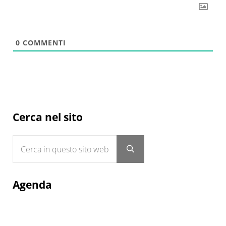
0
COMMENTI
Sidebar
Cerca nel sito
Cerca in questo sito web
Submit search
Agenda