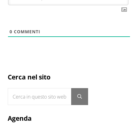
0
COMMENTI
Sidebar
Cerca nel sito
Cerca in questo sito web
Submit search
Agenda