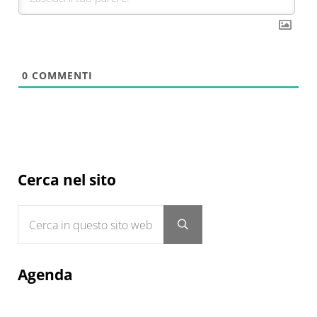
0
COMMENTI
Sidebar
Cerca nel sito
Cerca in questo sito web
Submit search
Agenda