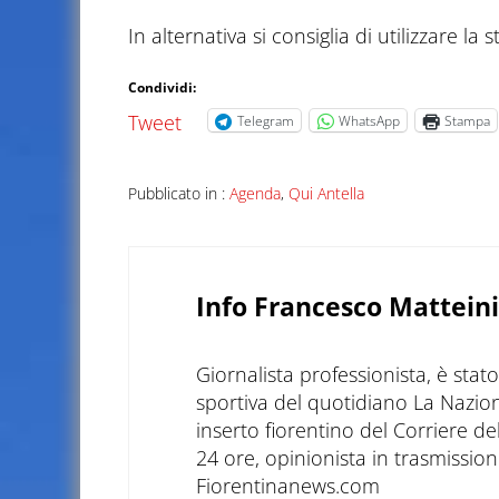
In alternativa si consiglia di utilizzare l
Condividi:
Tweet
Telegram
WhatsApp
Stampa
Pubblicato in :
Agenda
,
Qui Antella
Info
Francesco Matteini
Giornalista professionista, è sta
sportiva del quotidiano La Nazio
inserto fiorentino del Corriere d
24 ore, opinionista in trasmissioni
Fiorentinanews.com