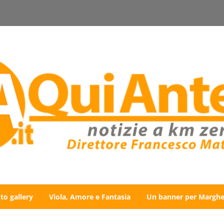
to gallery
Viola, Amore e Fantasia
Un banner per Marghe