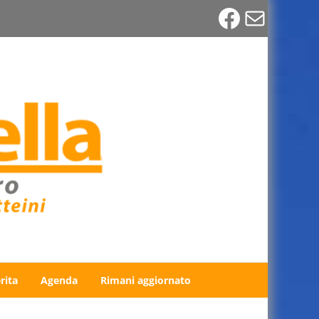
Faceboo
Email
rita
Agenda
Rimani aggiornato