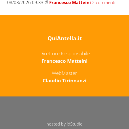
di
08/08/2026 09:33
Francesco Matteini
2 commenti
QuiAntella.it
Direttore Responsabile
Francesco Matteini
WebMaster
Claudio Tirinnanzi
hosted by idStudio