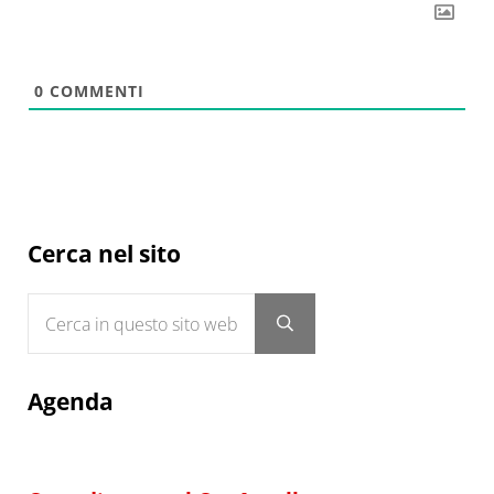
0
COMMENTI
Sidebar
Cerca nel sito
Cerca in questo sito web
Submit search
Agenda