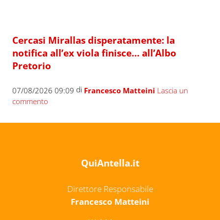
Cercasi Mirallas disperatamente: la
notifica all’ex viola finisce… all’Albo
Pretorio
di
07/08/2026 09:09
Francesco Matteini
Lascia un
commento
QuiAntella.it
Direttore Responsabile
Francesco Matteini