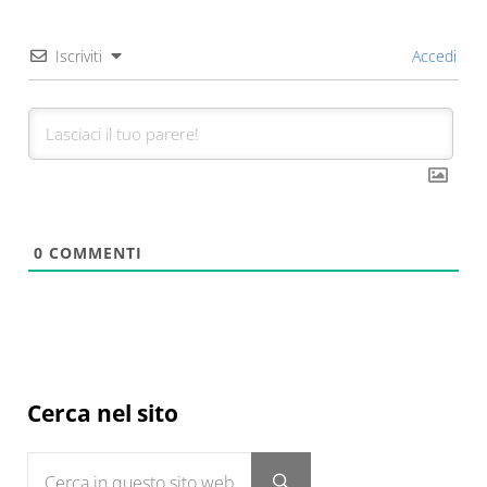
Iscriviti
Accedi
0
COMMENTI
Sidebar
Cerca nel sito
Cerca in questo sito web