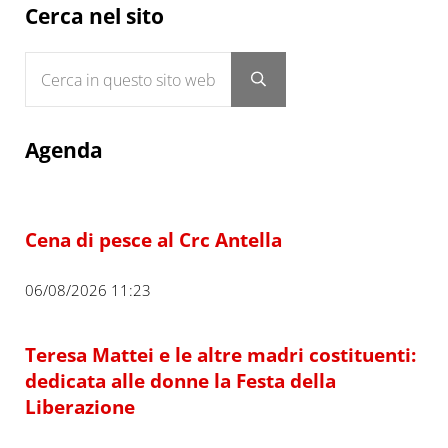
Sidebar
Cerca nel sito
Cerca in questo sito web
Submit search
Agenda
Cena di pesce al Crc Antella
06/08/2026 11:23
Teresa Mattei e le altre madri costituenti:
dedicata alle donne la Festa della
Liberazione