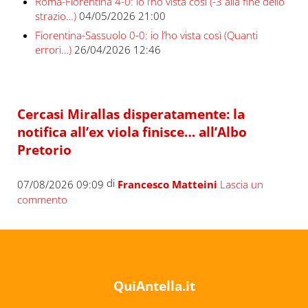
Roma-Fiorentina 4-0: io l’ho vista così (-3 alla fine dello
strazio…)
04/05/2026 21:00
Fiorentina-Sassuolo 0-0: io l’ho vista così (Quanti
errori…)
26/04/2026 12:46
Cercasi Mirallas disperatamente: la
notifica all’ex viola finisce… all’Albo
Pretorio
di
07/08/2026 09:09
Francesco Matteini
Lascia un
commento
QuiAntella.it