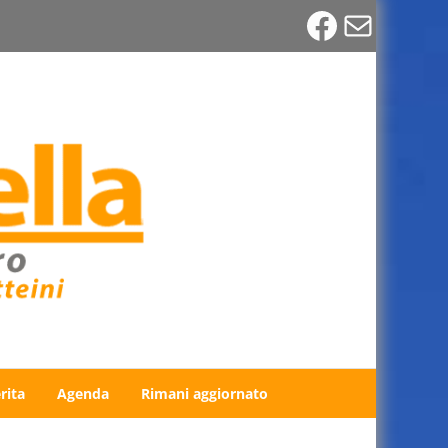
Faceboo
Email
rita
Agenda
Rimani aggiornato