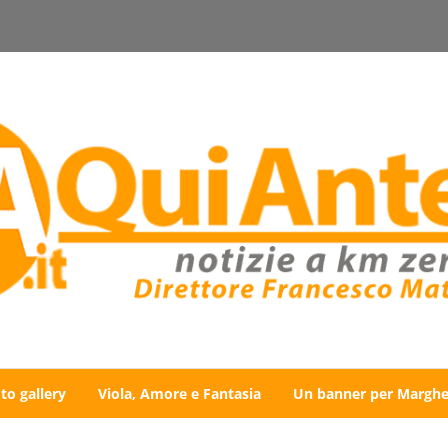
to gallery
Viola, Amore e Fantasia
Un banner per Marghe