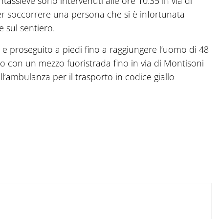
ntassieve sono intervenuti alle ore 10:35 in via di
 per soccorrere una persona che si è infortunata
 sul sentiero.
a e proseguito a piedi fino a raggiungere l’uomo di 48
ato con un mezzo fuoristrada fino in via di Montisoni
’ambulanza per il trasporto in codice giallo