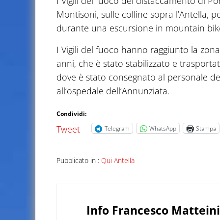
I Vigili del fuoco del distaccamento di Po
Montisoni, sulle colline sopra l’Antella,
durante una escursione in mountain bike
I Vigili del fuoco hanno raggiunto la zon
anni, che è stato stabilizzato e trasport
dove è stato consegnato al personale dell
all’ospedale dell’Annunziata.
Condividi:
Tweet
Telegram
WhatsApp
Stampa
Pubblicato in :
Qui Antella
Info
Francesco Matteini