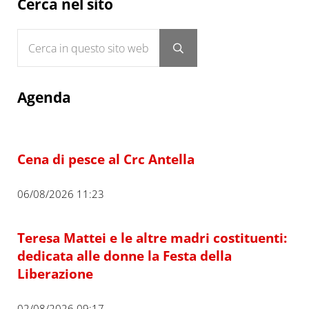
Sidebar
Cerca nel sito
Cerca in questo sito web
Submit search
Agenda
Cena di pesce al Crc Antella
06/08/2026 11:23
Teresa Mattei e le altre madri costituenti:
dedicata alle donne la Festa della
Liberazione
02/08/2026 09:17