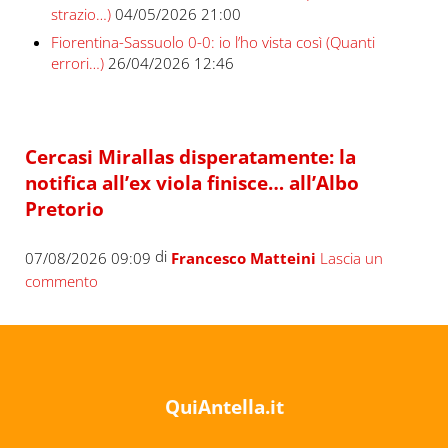
strazio…)
04/05/2026 21:00
Fiorentina-Sassuolo 0-0: io l’ho vista così (Quanti
errori…)
26/04/2026 12:46
Cercasi Mirallas disperatamente: la
notifica all’ex viola finisce… all’Albo
Pretorio
di
07/08/2026 09:09
Francesco Matteini
Lascia un
commento
QuiAntella.it