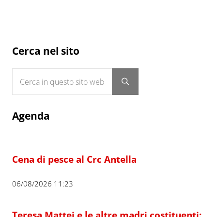
Sidebar
Cerca nel sito
Cerca in questo sito web
Submit search
Agenda
Cena di pesce al Crc Antella
06/08/2026 11:23
Teresa Mattei e le altre madri costituenti: