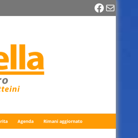
Faceboo
Email
rita
Agenda
Rimani aggiornato