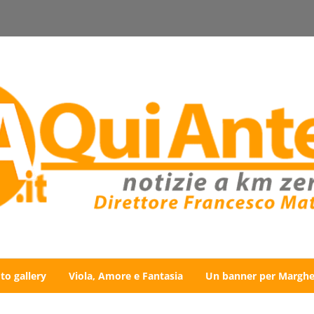
to gallery
Viola, Amore e Fantasia
Un banner per Marghe