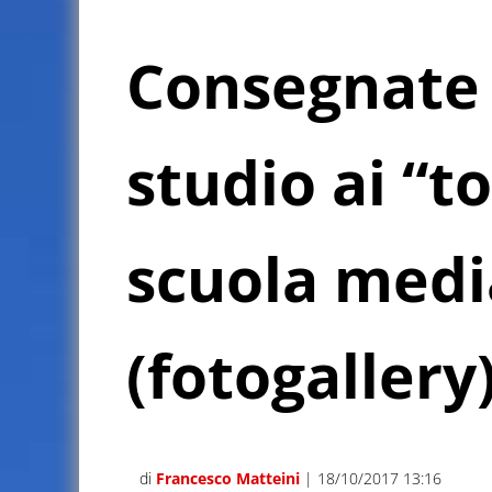
Consegnate 
studio ai “t
scuola medi
(fotogallery
di
Francesco Matteini
| 18/10/2017 13:16