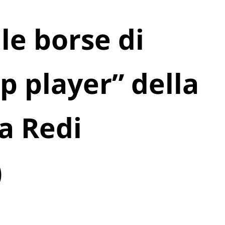
le borse di
op player” della
a Redi
)