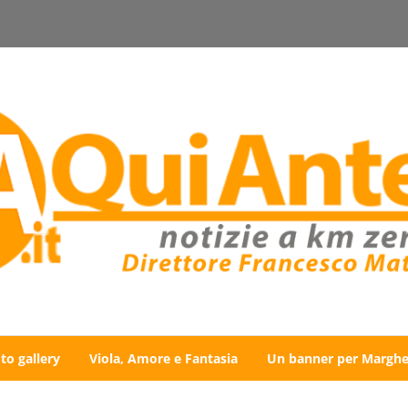
to gallery
Viola, Amore e Fantasia
Un banner per Marghe