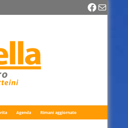
Faceboo
Email
rita
Agenda
Rimani aggiornato