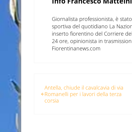
Info
Francesco Matteini
Giornalista professionista, è sta
sportiva del quotidiano La Nazio
inserto fiorentino del Corriere d
24 ore, opinionista in trasmissioni
Fiorentinanews.com
Post precedente:
Antella, chiude il cavalcavia di via
Romanelli per i lavori della terza
corsia