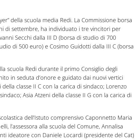
ayer” della scuola media Redi. La Commissione borsa
orni di settembre, ha individuato i tre vincitori per
vanni Secchi dalla III D (borsa di studio di 700
tudio di 500 euro) e Cosimo Guidotti dalla III C (borsa
la scuola Redi durante il primo Consiglio degli
nito in seduta d’onore e guidato dai nuovi vertici
 della classe II C con la carica di sindaco; Lorenzo
esindaco; Asia Atzeni della classe II G con la carica di
 scolastica dell’Istuto comprensivo Caponnetto Maria
nelli, l’assessora alla scuola del Comune, Annalisa
nti ideatore con Daniele Locardi (presidente del Cat)