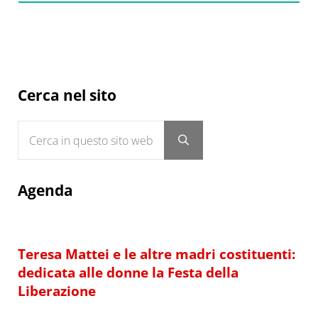
Sidebar
Cerca nel sito
Cerca in questo sito web
Submit search
Agenda
Teresa Mattei e le altre madri costituenti:
dedicata alle donne la Festa della
Liberazione