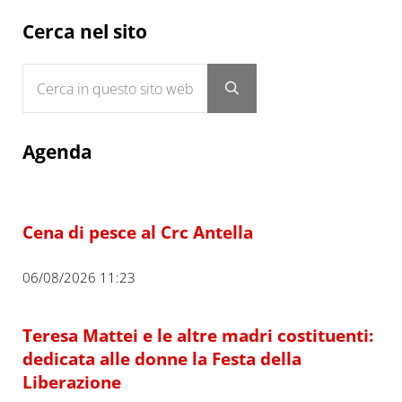
Sidebar
Cerca nel sito
Cerca in questo sito web
Submit search
Agenda
Cena di pesce al Crc Antella
06/08/2026 11:23
Teresa Mattei e le altre madri costituenti:
dedicata alle donne la Festa della
Liberazione