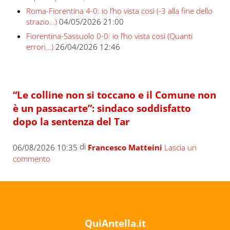
Roma-Fiorentina 4-0: io l’ho vista così (-3 alla fine dello
strazio…)
04/05/2026 21:00
Fiorentina-Sassuolo 0-0: io l’ho vista così (Quanti
errori…)
26/04/2026 12:46
“Le colline non si toccano e il Comune non
è un passacarte”: sindaco soddisfatto
dopo la sentenza del Tar
di
06/08/2026 10:35
Francesco Matteini
Lascia un
commento
QuiAntella.it