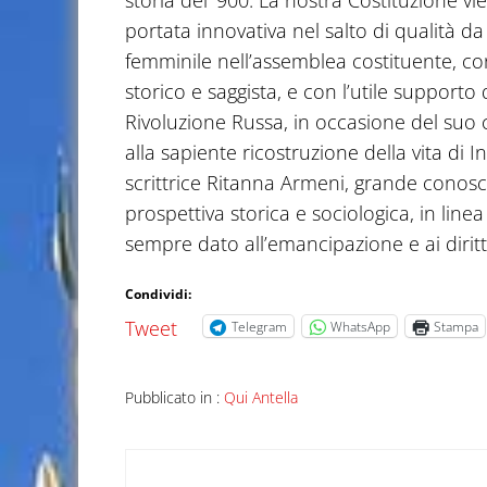
storia del ‘900. La nostra Costituzione vi
portata innovativa nel salto di qualità d
femminile nell’assemblea costituente, con
storico e saggista, e con l’utile support
Rivoluzione Russa, in occasione del suo c
alla sapiente ricostruzione della vita di I
scrittrice Ritanna Armeni, grande conosc
prospettiva storica e sociologica, in lin
sempre dato all’emancipazione e ai diritt
Condividi:
Tweet
Telegram
WhatsApp
Stampa
Pubblicato in :
Qui Antella