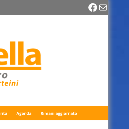
Faceboo
Email
rita
Agenda
Rimani aggiornato