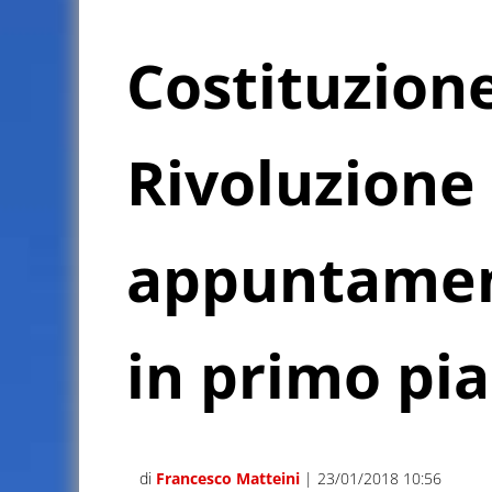
Costituzione
Rivoluzione
appuntamen
in primo pi
di
Francesco Matteini
| 23/01/2018 10:56