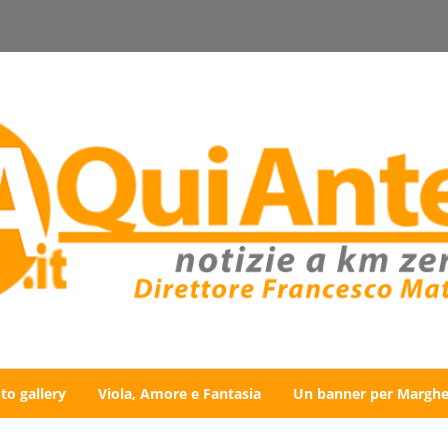
to gallery
Viola, Amore e Fantasia
Un banner per Marghe