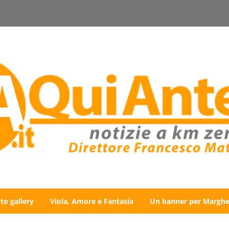
to gallery
Viola, Amore e Fantasia
Un banner per Marghe