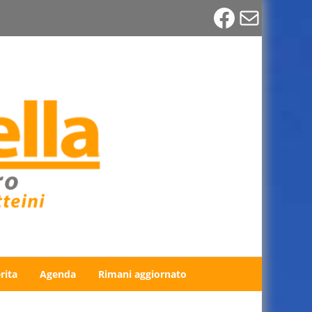
Faceboo
Email
rita
Agenda
Rimani aggiornato