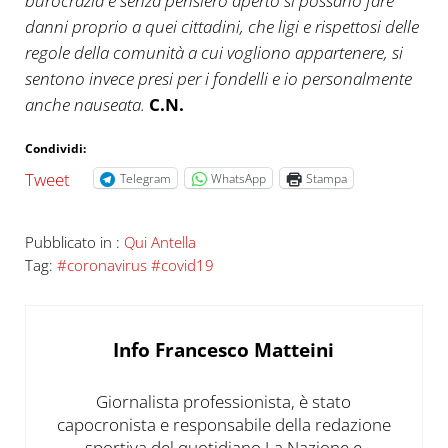
burocrazia e senza pensiero aperto si possano fare
danni proprio a quei cittadini, che ligi e rispettosi delle
regole della comunità a cui vogliono appartenere, si
sentono invece presi per i fondelli e io personalmente
anche nauseata.
C.N.
Condividi:
Tweet
Telegram
WhatsApp
Stampa
Pubblicato in :
Qui Antella
Tag:
#coronavirus #covid19
Info
Francesco Matteini
Giornalista professionista, è stato
capocronista e responsabile della redazione
sportiva del quotidiano La Nazione e