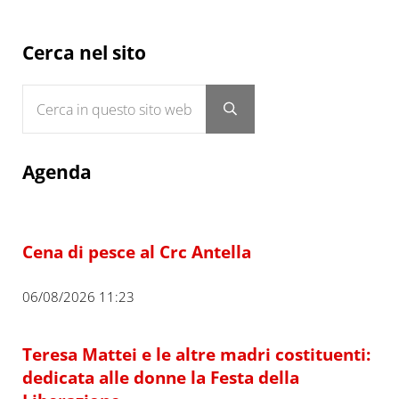
Sidebar
Cerca nel sito
Cerca in questo sito web
Submit search
Agenda
Cena di pesce al Crc Antella
06/08/2026 11:23
Teresa Mattei e le altre madri costituenti:
dedicata alle donne la Festa della