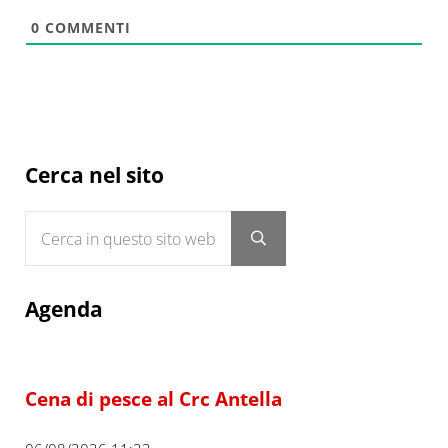
0
COMMENTI
Sidebar
Cerca nel sito
Cerca in questo sito web
Submit search
Agenda
Cena di pesce al Crc Antella