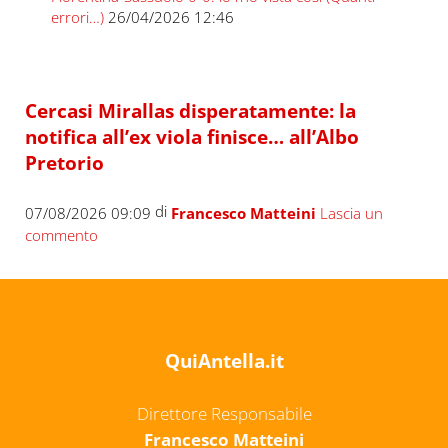
errori…)
26/04/2026 12:46
Cercasi Mirallas disperatamente: la
notifica all’ex viola finisce… all’Albo
Pretorio
di
07/08/2026 09:09
Francesco Matteini
Lascia un
commento
QuiAntella.it
Direttore Responsabile
Francesco Matteini