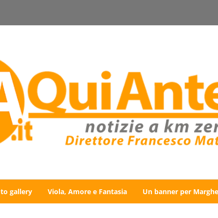
to gallery
Viola, Amore e Fantasia
Un banner per Marghe