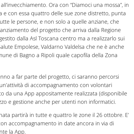
e e all’invecchiamento. Ora con “Diamoci una mossa”, in
a e con essa quattro delle sue zone distretto, punta
 tutte le persone, e non solo a quelle anziane, che
nanziamento del progetto che arriva dalla Regione
estito dalla Asl Toscana centro ma a realizzarlo sui
la Salute Empolese, Valdarno Valdelsa che ne è anche
Comune di Bagno a Ripoli quale capofila della Zona
anno a far parte del progetto, ci saranno percorsi
un’attività di accompagnamento con volontari
ato da una App appositamente realizzata (disponibile
lizzo e gestione anche per utenti non informatici.
a partirà in tutte e quattro le zone il 26 ottobre. E’
i con accompagnamento in date ancora in via di
nte la App.