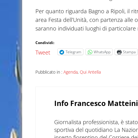
Per quanto riguarda Bagno a Ripoli, il ritr
area Festa dell’Unità, con partenza alle
saranno individuati luoghi di particolare 
Condividi:
Tweet
Telegram
WhatsApp
Stampa
Pubblicato in :
Agenda
,
Qui Antella
Info
Francesco Matteini
Giornalista professionista, è sta
sportiva del quotidiano La Nazio
inserto fiorentino del Corriere d