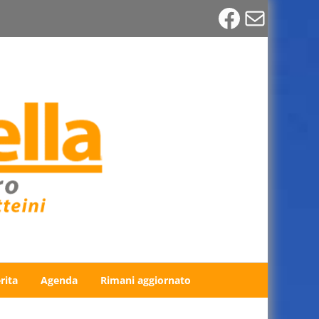
Faceboo
Email
rita
Agenda
Rimani aggiornato