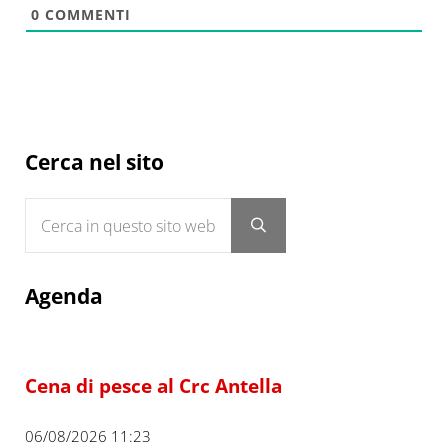
0
COMMENTI
Sidebar
Cerca nel sito
Cerca in questo sito web
Submit search
Agenda
Cena di pesce al Crc Antella
06/08/2026 11:23