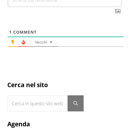
1
COMMENT
Vecchi
Sidebar
Cerca nel sito
Cerca in questo sito web
Submit search
Agenda