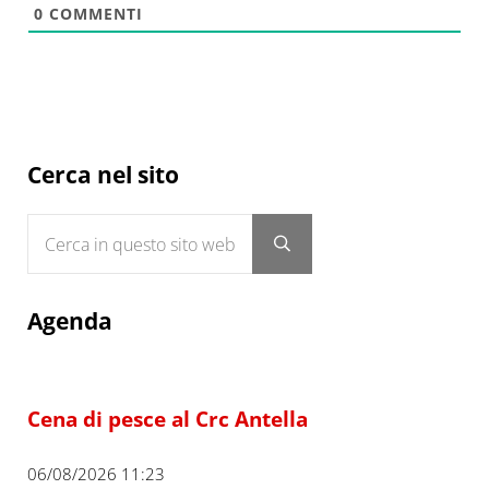
0
COMMENTI
Sidebar
Cerca nel sito
Cerca in questo sito web
Submit search
Agenda
Cena di pesce al Crc Antella
06/08/2026 11:23