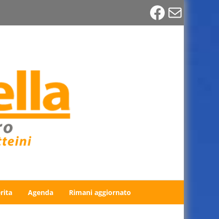
Faceboo
Email
rita
Agenda
Rimani aggiornato