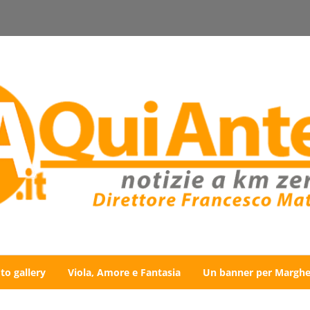
to gallery
Viola, Amore e Fantasia
Un banner per Marghe