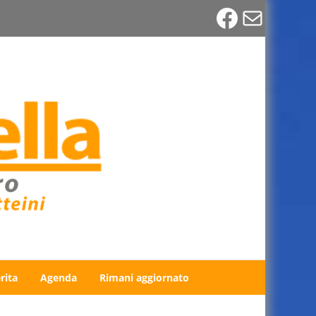
Faceboo
Email
rita
Agenda
Rimani aggiornato