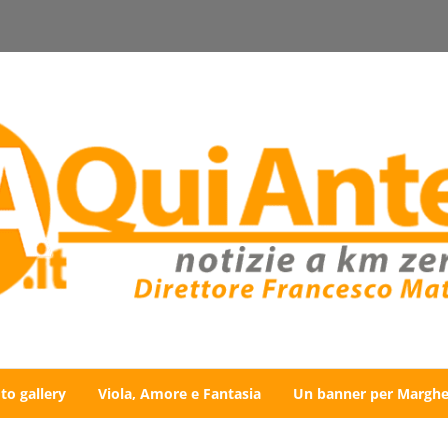
to gallery
Viola, Amore e Fantasia
Un banner per Marghe