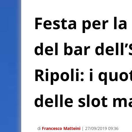
Festa per l
del bar dell
Ripoli: i quo
delle slot 
di
Francesco Matteini
| 27/09/2019 09:36