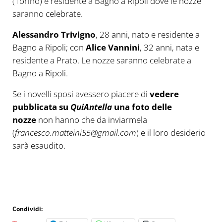
(Torino) e residente a Bagno a Ripoli dove le nozze
saranno celebrate.
Alessandro Trivigno
, 28 anni, nato e residente a
Bagno a Ripoli; con
Alice Vannini
, 32 anni, nata e
residente a Prato. Le nozze saranno celebrate a
Bagno a Ripoli.
Se i novelli sposi avessero piacere di
vedere
pubblicata su
QuiAntella
una foto delle
nozze
non hanno che da inviarmela
(
francesco.matteini55@gmail.com
) e il loro desiderio
sarà esaudito.
Condividi: