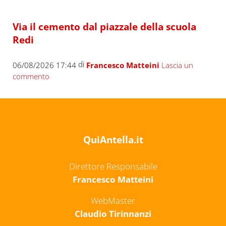
Via il cemento dal piazzale della scuola
Redi
di
06/08/2026 17:44
Francesco Matteini
Lascia un
commento
QuiAntella.it
Direttore Responsabile
Francesco Matteini
WebMaster
Claudio Tirinnanzi