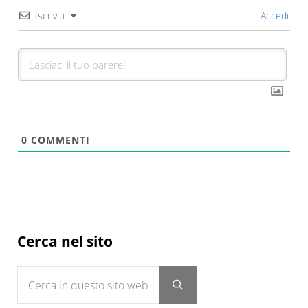
Iscriviti
Accedi
0
COMMENTI
Sidebar
Cerca nel sito
Cerca in questo sito web
Submit search