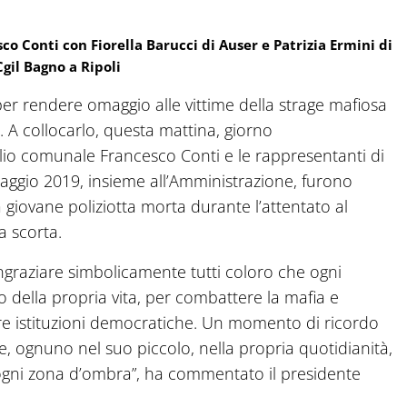
co Conti con Fiorella Barucci di Auser e Patrizia Ermini di
Cgil Bagno a Ripoli
per rendere omaggio alle vittime della strage mafiosa
. A collocarlo, questa mattina, giorno
iglio comunale Francesco Conti e le rappresentanti di
maggio 2019, insieme all’Amministrazione, furono
a giovane poliziotta morta durante l’attentato al
la scorta.
ngraziare simbolicamente tutti coloro che ogni
 della propria vita, per combattere la mafia e
tre istituzioni democratiche. Un momento di ricordo
e, ognuno nel suo piccolo, nella propria quotidianità,
o ogni zona d’ombra”, ha commentato il presidente