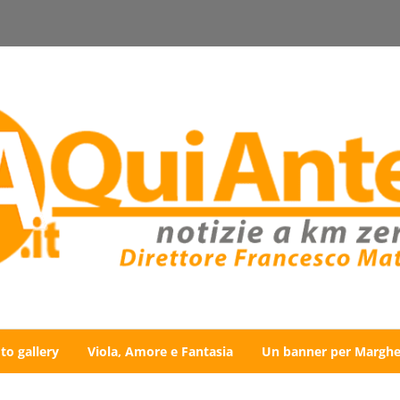
to gallery
Viola, Amore e Fantasia
Un banner per Marghe