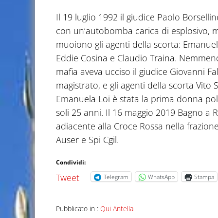
Il 19 luglio 1992 il giudice Paolo Borsell
con un’autobomba carica di esplosivo, men
muoiono gli agenti della scorta: Emanuel
Eddie Cosina e Claudio Traina. Nemmeno 
mafia aveva ucciso il giudice Giovanni Fa
magistrato, e gli agenti della scorta Vito
Emanuela Loi è stata la prima donna poli
soli 25 anni. Il 16 maggio 2019 Bagno a Ri
adiacente alla Croce Rossa nella frazion
Auser e Spi Cgil.
Condividi:
Tweet
Telegram
WhatsApp
Stampa
Pubblicato in :
Qui Antella