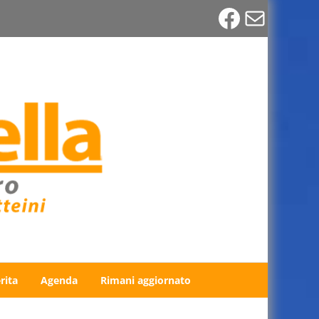
Faceboo
Email
rita
Agenda
Rimani aggiornato