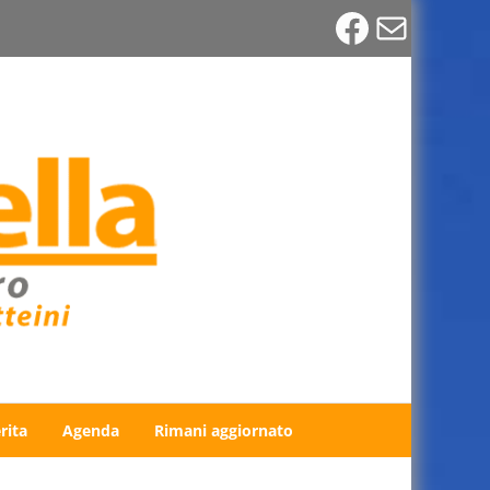
Faceboo
Email
rita
Agenda
Rimani aggiornato