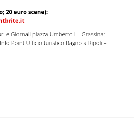
eo; 20 euro scene):
tbrite.it
bri e Giornali piazza Umberto I – Grassina;
nfo Point Ufficio turistico Bagno a Ripoli –