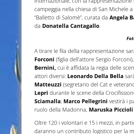
internazionale, con la rappresentazione 
campeggia nella chiesa di San Michele a 
“Balletto di Salomè”, curata da
Angela B
da
Donatella Cantagallo
.
Fot
A tirare le fila della rappresentazione s
Forconi
(figlia dell’attore Sergio Forconi)
Bernini,
cui è affidata la regia delle sc
attori diversi:
Leonardo Della Bella
sarà
Matteuzzi
(segretario del Cat e veterano
Lepri
durante le scene della Crocifission
Sciamalla
;
Marco Pellegrini
vestirà i p
ruolo della Madonna,
Maruska Piccioli
Oltre 120 i volontari e 15 i mezzi, in par
daranno un contributo logistico per la m