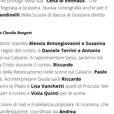
nel prologo della sua
“Cena di Emmaus”
, che
Tegolaia a Grassina. Nuova coreografia anche per il
andinelli
della Scuola di danza di Grassina diretta
o Claudia Rangoni
aranno stavolta
Alessio Antongiovanni e Susanna
, registi del corteo, e
Daniele Torrini e Antonio
ene sul Calvario. A rappresentare Gesù, saranno tre
 Cristo durante il corteo,
Riccardo
 della Rievocazione) nelle scene sul Calvario,
Paolo
e. Ad interpretare Giuda sarà
Riccardo
anni di Pilato e
Lisa Vanchetti
quelli di Procula. Nel
per il corteo e
Viola Quinti
per le scene.
ticolare di Vab e Fratellanza popolare di Grassina, che
anifestazione, coordinati da
Andrea