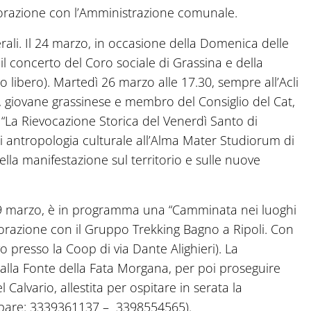
aborazione con l’Amministrazione comunale.
terali. Il 24 marzo, in occasione della Domenica delle
 il concerto del Coro sociale di Grassina e della
o libero). Martedì 26 marzo alle 17.30, sempre all’Acli
, giovane grassinese e membro del Consiglio del Cat,
o “La Rievocazione Storica del Venerdì Santo di
di antropologia culturale all’Alma Mater Studiorum di
lla manifestazione sul territorio e sulle nuove
29 marzo, è in programma una “Camminata nei luoghi
borazione con il Gruppo Trekking Bagno a Ripoli. Con
o presso la Coop di via Dante Alighieri). La
 alla Fonte della Fata Morgana, per poi proseguire
el Calvario, allestita per ospitare in serata la
cipare: 3339361137 – 3398554565).