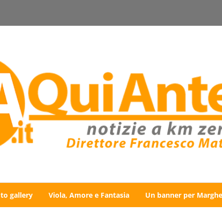
to gallery
Viola, Amore e Fantasia
Un banner per Marghe