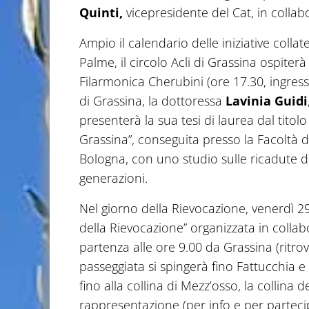
Quinti,
vicepresidente del Cat, in coll
Ampio il calendario delle iniziative colla
Palme, il circolo Acli di Grassina ospiterà
Filarmonica Cherubini (ore 17.30, ingress
di Grassina, la dottoressa
Lavinia Guidi
presenterà la sua tesi di laurea dal titol
Grassina”, conseguita presso la Facoltà 
Bologna, con uno studio sulle ricadute de
generazioni.
Nel giorno della Rievocazione, venerdì 
della Rievocazione” organizzata in colla
partenza alle ore 9.00 da Grassina (ritrov
passeggiata si spingerà fino Fattucchia e
fino alla collina di Mezz’osso, la collina d
rappresentazione (per info e per parte