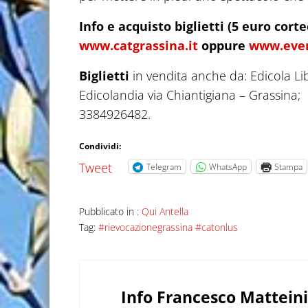
Info e acquisto biglietti (5 euro cort
www.catgrassina.it
oppure
www.even
Biglietti
in vendita anche da: Edicola Li
Edicolandia via Chiantigiana – Grassina; I
3384926482.
Condividi:
Tweet
Telegram
WhatsApp
Stampa
Pubblicato in :
Qui Antella
Tag:
#rievocazionegrassina #catonlus
Info
Francesco Matteini