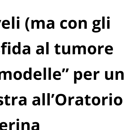
eli (ma con gli
 sfida al tumore
“modelle” per un
tra all’Oratorio
terina