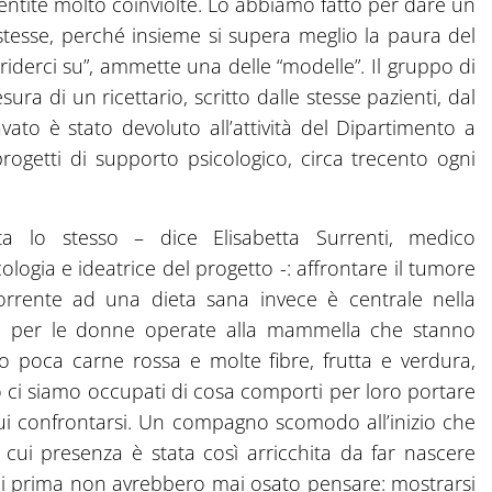
sentite molto coinviolte. Lo abbiamo fatto per dare un
tesse, perché insieme si supera meglio la paura del
riderci su”, ammette una delle “modelle”. Il gruppo di
ura di un ricettario, scritto dalle stesse pazienti, dal
cavato è stato devoluto all’attività del Dipartimento a
rogetti di supporto psicologico, circa trecento ogni
ta lo stesso – dice Elisabetta Surrenti, medico
ologia e ideatrice del progetto -: affrontare il tumore
corrente ad una dieta sana invece è centrale nella
ù per le donne operate alla mammella che stanno
o poca carne rossa e molte fibre, frutta e verdura,
o ci siamo occupati di cosa comporti per loro portare
cui confrontarsi. Un compagno scomodo all’inizio che
 cui presenza è stata così arricchita da far nascere
 cui prima non avrebbero mai osato pensare: mostrarsi