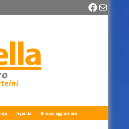
Faceboo
Email
rita
Agenda
Rimani aggiornato