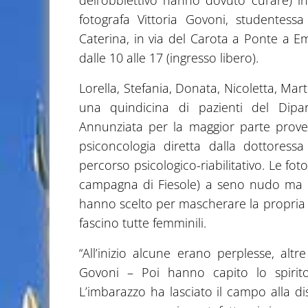
dell’obbiettivo hanno dovuto curare) ina
fotografa Vittoria Govoni, studentess
Caterina, in via del Carota a Ponte a E
dalle 10 alle 17 (ingresso libero).
Lorella, Stefania, Donata, Nicoletta, Mar
una quindicina di pazienti del Dipa
Annunziata per la maggior parte proveni
psiconcologia diretta dalla dottoress
percorso psicologico-riabilitativo. Le fot
campagna di Fiesole) a seno nudo ma in
hanno scelto per mascherare la propria in
fascino tutte femminili.
“All’inizio alcune erano perplesse, altr
Govoni – Poi hanno capito lo spirito
L’imbarazzo ha lasciato il campo alla dis