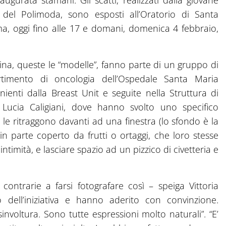
ugurata stamani. Gli scatti, realizzati dalla giovane
a del Polimoda, sono esposti all’Oratorio di Santa
ma, oggi fino alle 17 e domani, domenica 4 febbraio,
tina, queste le “modelle”, fanno parte di un gruppo di
rtimento di oncologia dell’Ospedale Santa Maria
enti dalla Breast Unit e seguite nella Struttura di
a Lucia Caligiani, dove hanno svolto uno specifico
o le ritraggono davanti ad una finestra (lo sfondo è la
 parte coperto da frutti o ortaggi, che loro stesse
timità, e lasciare spazio ad un pizzico di civetteria e
e contrarie a farsi fotografare così – speiga Vittoria
 dell’iniziativa e hanno aderito con convinzione.
involtura. Sono tutte espressioni molto naturali”. “E’