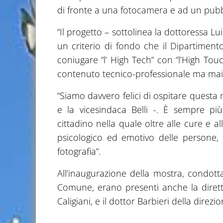
di fronte a una fotocamera e ad un pubb
“Il progetto – sottolinea la dottoressa Lu
un criterio di fondo che il Dipartimento
coniugare “l’ High Tech” con “l’High Touch
contenuto tecnico-professionale ma mai 
“Siamo davvero felici di ospitare questa 
e la vicesindaca Belli -. È sempre p
cittadino nella quale oltre alle cure e al
psicologico ed emotivo delle persone, a
fotografia”.
All’inaugurazione della mostra, condotta
Comune, erano presenti anche la direttr
Caligiani, e il dottor Barbieri della direzio