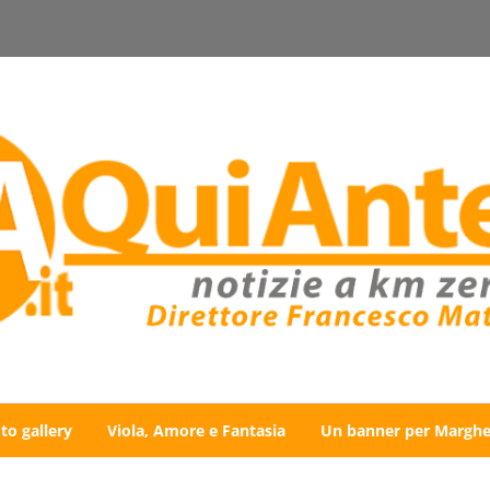
to gallery
Viola, Amore e Fantasia
Un banner per Marghe