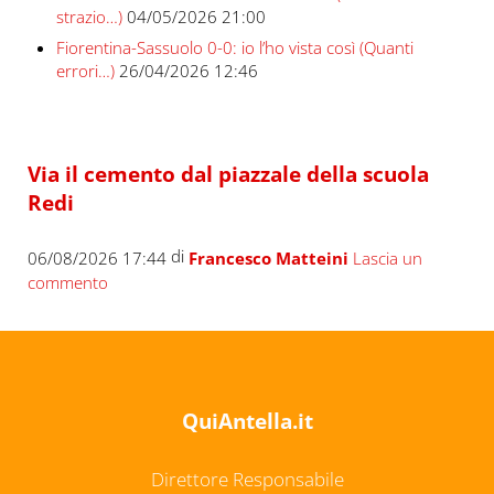
strazio…)
04/05/2026 21:00
Fiorentina-Sassuolo 0-0: io l’ho vista così (Quanti
errori…)
26/04/2026 12:46
Via il cemento dal piazzale della scuola
Redi
di
06/08/2026 17:44
Francesco Matteini
Lascia un
commento
QuiAntella.it
Direttore Responsabile