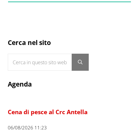
Sidebar
Cerca nel sito
Cerca in questo sito web
Submit search
Agenda
Cena di pesce al Crc Antella
06/08/2026 11:23