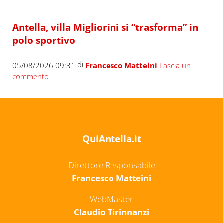
Antella, villa Migliorini si “trasforma” in
polo sportivo
di
05/08/2026 09:31
Francesco Matteini
Lascia un
commento
QuiAntella.it
Direttore Responsabile
Francesco Matteini
WebMaster
Claudio Tirinnanzi