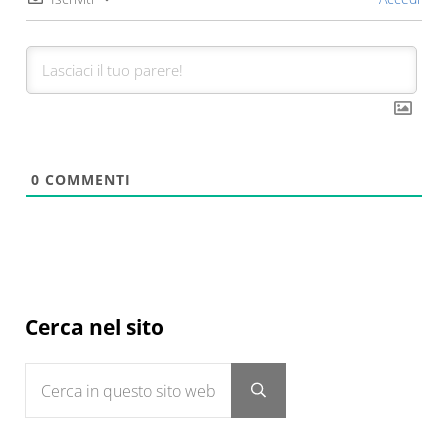
0
COMMENTI
Sidebar
Cerca nel sito
Cerca in questo sito web
Submit search