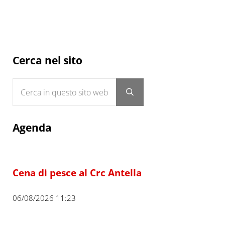
Sidebar
Cerca nel sito
Cerca in questo sito web
Submit search
Agenda
Cena di pesce al Crc Antella
06/08/2026 11:23