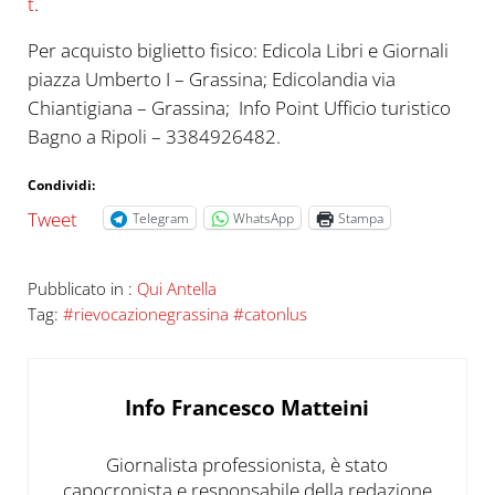
t
.
Per acquisto biglietto fisico: Edicola Libri e Giornali
piazza Umberto I – Grassina; Edicolandia via
Chiantigiana – Grassina; Info Point Ufficio turistico
Bagno a Ripoli – 3384926482.
Condividi:
Tweet
Telegram
WhatsApp
Stampa
Pubblicato in :
Qui Antella
Tag:
#rievocazionegrassina #catonlus
Info
Francesco Matteini
Giornalista professionista, è stato
capocronista e responsabile della redazione