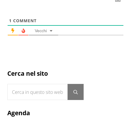
1
COMMENT
Vecchi
Sidebar
Cerca nel sito
Cerca in questo sito web
Submit search
Agenda