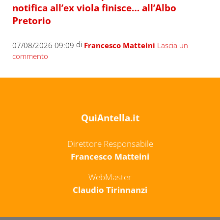
notifica all’ex viola finisce… all’Albo
Pretorio
di
07/08/2026 09:09
Francesco Matteini
Lascia un
commento
QuiAntella.it
Direttore Responsabile
Francesco Matteini
WebMaster
Claudio Tirinnanzi