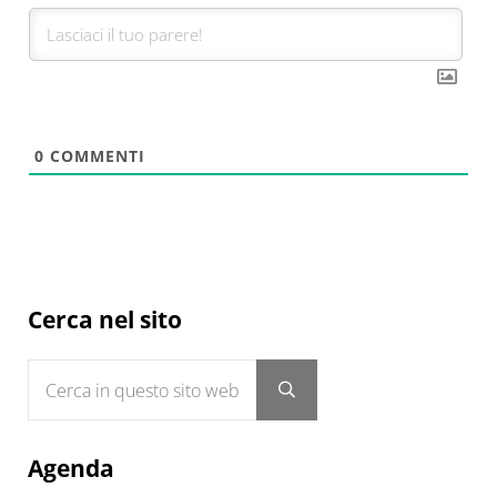
0
COMMENTI
Sidebar
Cerca nel sito
Cerca in questo sito web
Submit search
Agenda