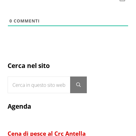
0
COMMENTI
Sidebar
Cerca nel sito
Cerca in questo sito web
Submit search
Agenda
Cena di pesce al Crc Antella