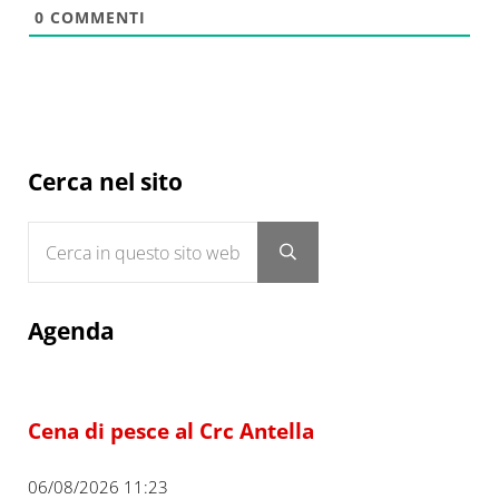
0
COMMENTI
Sidebar
Cerca nel sito
Cerca in questo sito web
Submit search
Agenda
Cena di pesce al Crc Antella
06/08/2026 11:23