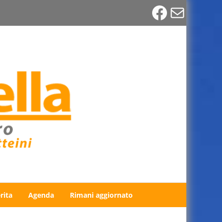
Faceboo
Email
rita
Agenda
Rimani aggiornato