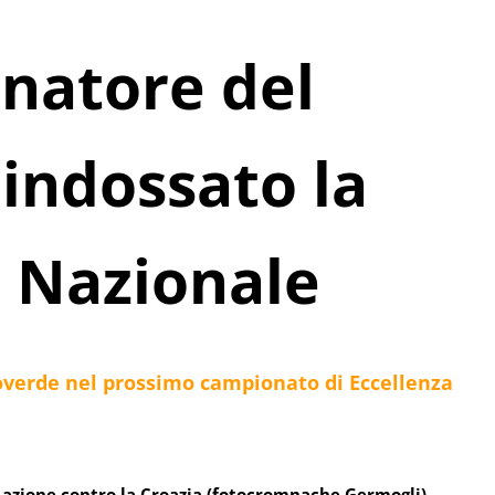
enatore del
indossato la
a Nazionale
soverde nel prossimo campionato di Eccellenza
in azione contro la Croazia (fotocromnache Germogli)