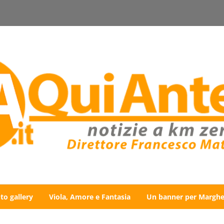
to gallery
Viola, Amore e Fantasia
Un banner per Marghe