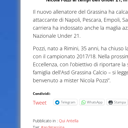
Il nuovo allenatore del Grassina ha calcato
attaccante di Napoli, Pescara, Empoli, S
carriera ha indossato anche la maglia azz
Nazionale Under 21.
Pozzi, nato a Rimini, 35 anni, ha chiuso 
con il campionato 2017/18. Nella prossi
Eccellenza, con l’obiettivo di riportare la
famiglia dell’Asd Grassina Calcio – si leg
benvenuto a mister Nicola Pozzi”.
Condividi:
Tweet
Telegram
WhatsApp
Stampa
Pubblicato in :
Qui Antella
Tag:
#asdgrassina