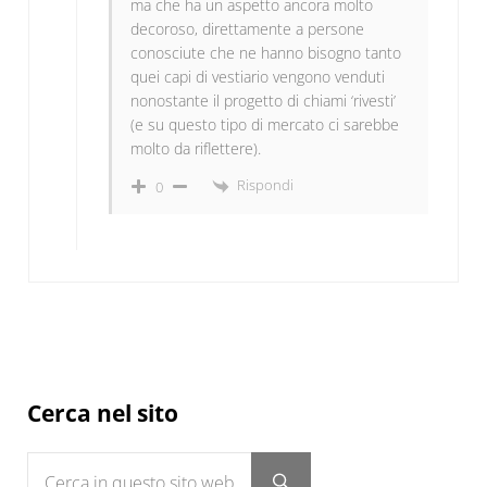
ma che ha un aspetto ancora molto
decoroso, direttamente a persone
conosciute che ne hanno bisogno tanto
quei capi di vestiario vengono venduti
nonostante il progetto di chiami ‘rivesti’
(e su questo tipo di mercato ci sarebbe
molto da riflettere).
Rispondi
0
Sidebar
Cerca nel sito
Cerca in questo sito web