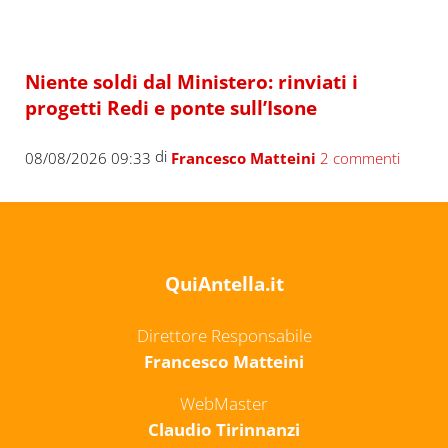
Niente soldi dal Ministero: rinviati i
progetti Redi e ponte sull’Isone
di
08/08/2026 09:33
Francesco Matteini
2 commenti
QuiAntella.it
Direttore Responsabile
Francesco Matteini
WebMaster
Claudio Tirinnanzi