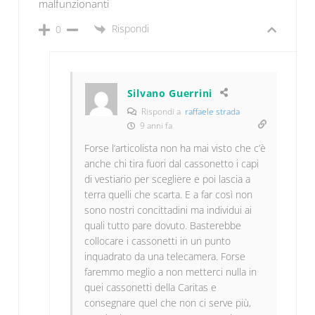
malfunzionanti
Rispondi
0
Silvano Guerrini
Rispondi a
raffaele strada
9 anni fa
Forse l’articolista non ha mai visto che c’è
anche chi tira fuori dal cassonetto i capi
di vestiario per scegliere e poi lascia a
terra quelli che scarta. E a far così non
sono nostri concittadini ma individui ai
quali tutto pare dovuto. Basterebbe
collocare i cassonetti in un punto
inquadrato da una telecamera. Forse
faremmo meglio a non metterci nulla in
quei cassonetti della Caritas e
consegnare quel che non ci serve più,