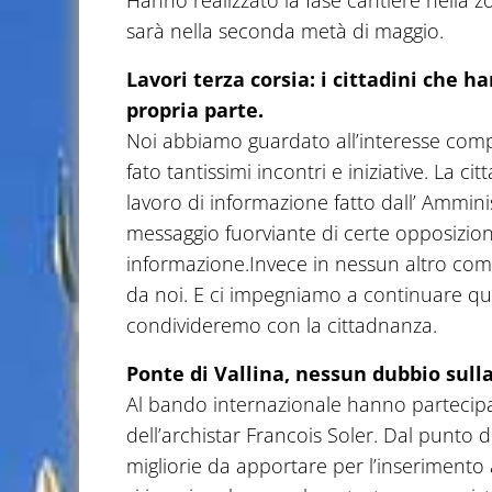
Hanno realizzato la fase cantiere nella z
sarà nella seconda metà di maggio.
Lavori terza corsia: i cittadini che
propria parte.
Noi abbiamo guardato all’interesse comp
fato tantissimi incontri e iniziative. La c
lavoro di informazione fatto dall’ Ammi
messaggio fuorviante di certe opposizio
informazione.Invece in nessun altro com
da noi. E ci impegniamo a continuare ques
condivideremo con la cittadnanza.
Ponte di Vallina, nessun dubbio sulla
Al bando internazionale hanno partecipat
dell’archistar Francois Soler. Dal punto d
migliorie da apportare per l’inserimento