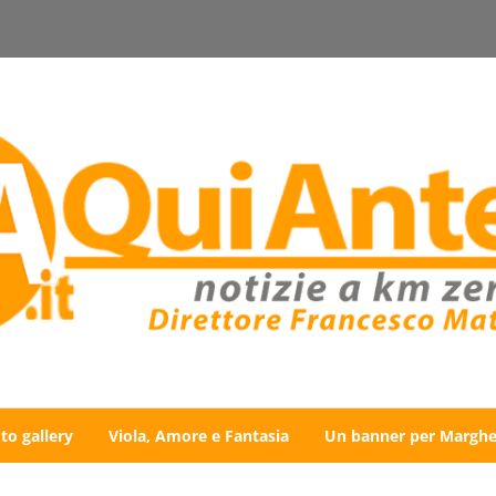
to gallery
Viola, Amore e Fantasia
Un banner per Marghe