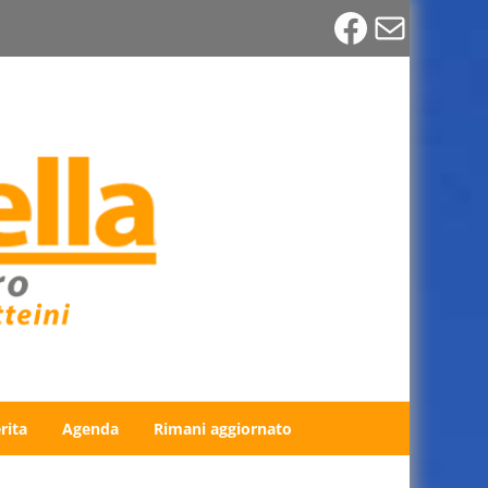
Faceboo
Email
rita
Agenda
Rimani aggiornato