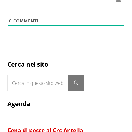
0
COMMENTI
Sidebar
Cerca nel sito
Cerca in questo sito web
Submit search
Agenda
Cena di pesce al Crc Antella