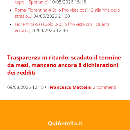
capo… Speriamo)
10/05/2026 15:18
Roma-Fiorentina 4-0: io l’ho vista così (-3 alla fine dello
strazio…)
04/05/2026 21:00
Fiorentina-Sassuolo 0-0: io l’ho vista così (Quanti
errori…)
26/04/2026 12:46
Trasparenza in ritardo: scaduto il termine
da mesi, mancano ancora 8 dichiarazioni
dei redditi
di
09/08/2026 12:15
Francesco Matteini
2 commenti
QuiAntella.it