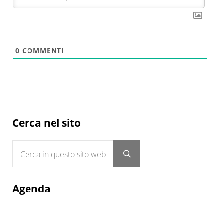
0
COMMENTI
Sidebar
Cerca nel sito
Cerca in questo sito web
Submit search
Agenda