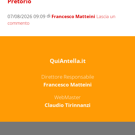
Pretorio
di
07/08/2026 09:09
Francesco Matteini
Lascia un
commento
QuiAntella.it
Direttore Responsabile
Francesco Matteini
WebMaster
Claudio Tirinnanzi