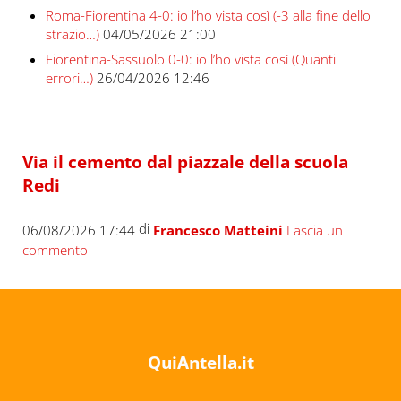
Roma-Fiorentina 4-0: io l’ho vista così (-3 alla fine dello
strazio…)
04/05/2026 21:00
Fiorentina-Sassuolo 0-0: io l’ho vista così (Quanti
errori…)
26/04/2026 12:46
Via il cemento dal piazzale della scuola
Redi
di
06/08/2026 17:44
Francesco Matteini
Lascia un
commento
QuiAntella.it