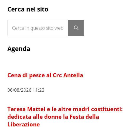
Sidebar
Cerca nel sito
Cerca in questo sito web
Submit search
Agenda
Cena di pesce al Crc Antella
06/08/2026 11:23
Teresa Mattei e le altre madri costituenti:
dedicata alle donne la Festa della
Liberazione