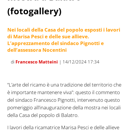
(fotogallery)
Nei locali della Casa del popolo esposti i lavori
di Marisa Pesci e delle sue allieve.
L’apprezzamento del sindaco Pignotti e
dell’assessora Nocentini
di
Francesco Matteini
| 14/12/2024 17:34
Marisa Pesci col sindaco Pignotti, l’assessora
Ma
Nocentini e le allieve di Telaio e dintorni
“L’arte del ricamo è una tradizione del territorio che
è importante mantenere viva”: questo il commento
del sindaco Francesco Pignotti, intervenuto questo
pomeriggio all’inaugurazione della mostra nei locali
della Casa del popolo di Balatro.
I lavori della ricamatrice Marisa Pesci e delle allieve