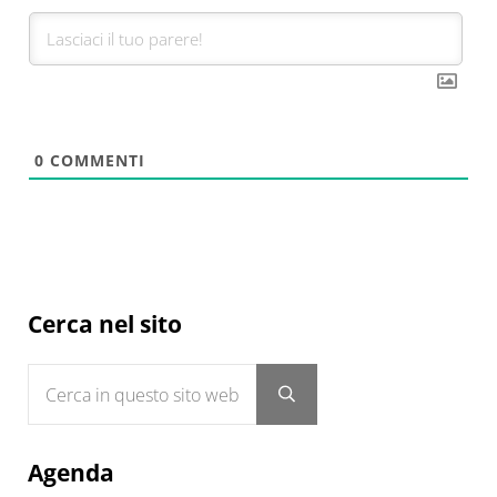
0
COMMENTI
Sidebar
Cerca nel sito
Cerca in questo sito web
Submit search
Agenda