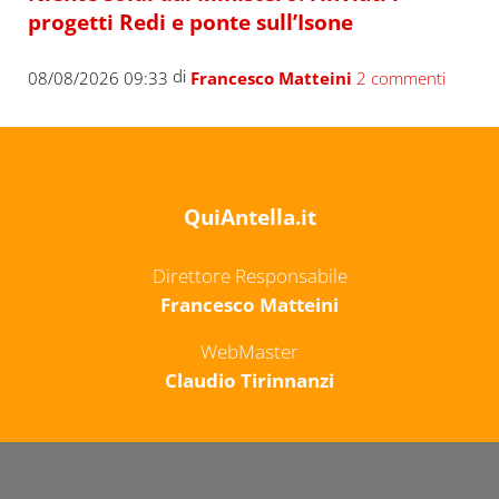
progetti Redi e ponte sull’Isone
di
08/08/2026 09:33
Francesco Matteini
2 commenti
QuiAntella.it
Direttore Responsabile
Francesco Matteini
WebMaster
Claudio Tirinnanzi