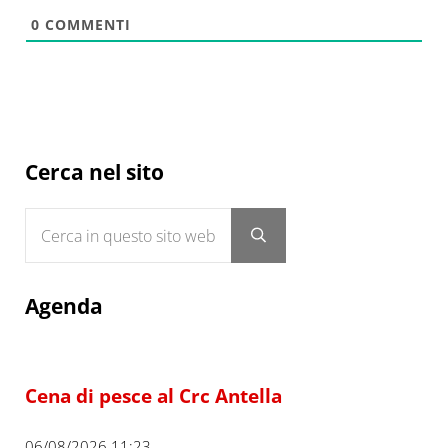
0
COMMENTI
Sidebar
Cerca nel sito
Cerca in questo sito web
Submit search
Agenda
Cena di pesce al Crc Antella
06/08/2026 11:23