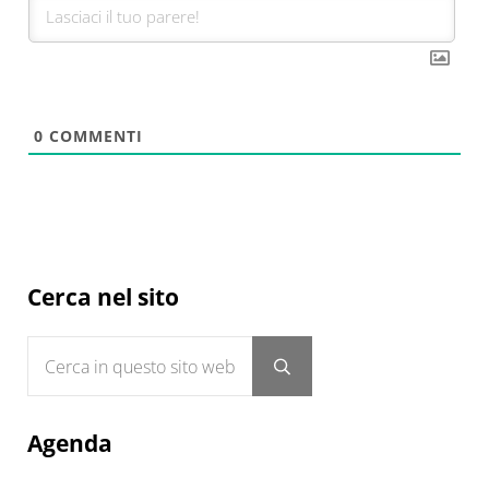
0
COMMENTI
Sidebar
Cerca nel sito
Cerca in questo sito web
Submit search
Agenda